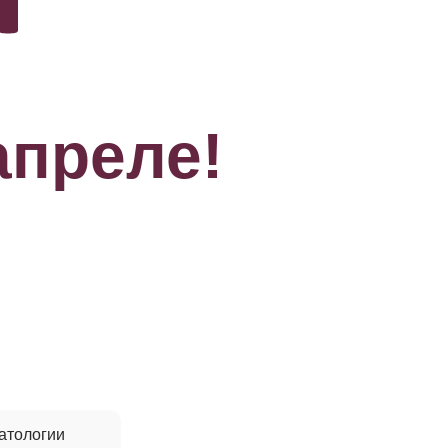
апреле!
атологии