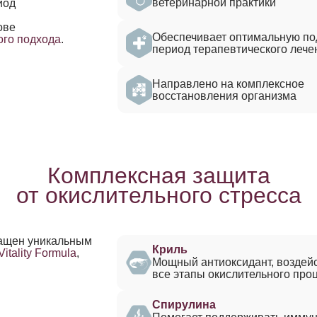
ветеринарной практики
иод
ове
Обеспечивает оптимальную по
ого подхода
.​​​
период терапевтического лече
Направлено на комплексное
восстановления организма
Комплексная защита
от окислительного стресса
ащен уникальным
Криль
itality Formula
,
Мощный антиоксидант, воздейс
все этапы окислительного про
Спирулина