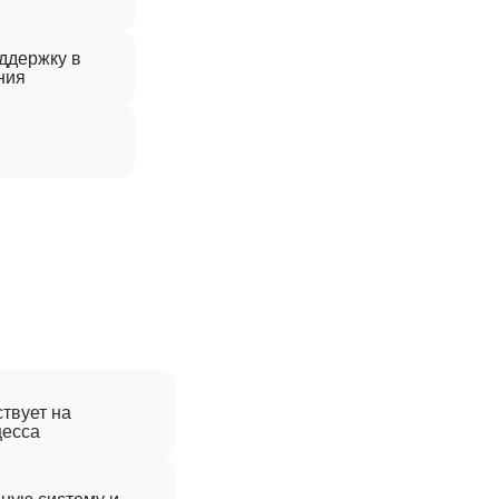
ддержку в
ния
твует на
цесса