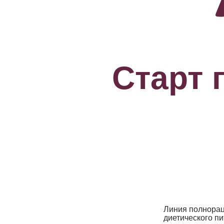
Старт 
Линия полнора
диетического п