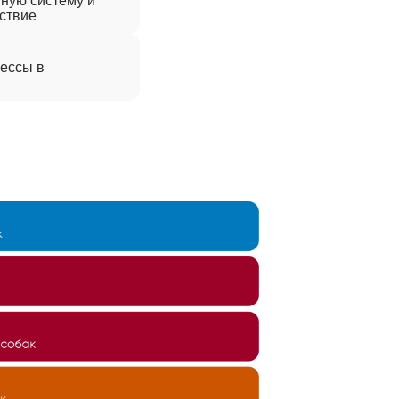
ную систему и
ствие
ессы в