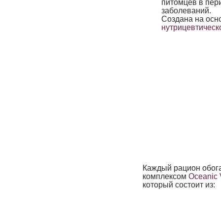
питомцев в пер
заболеваний.
Создана на осн
нутрицевтическ
Каждый рацион обог
комплексом
Oceanic V
который состоит из: